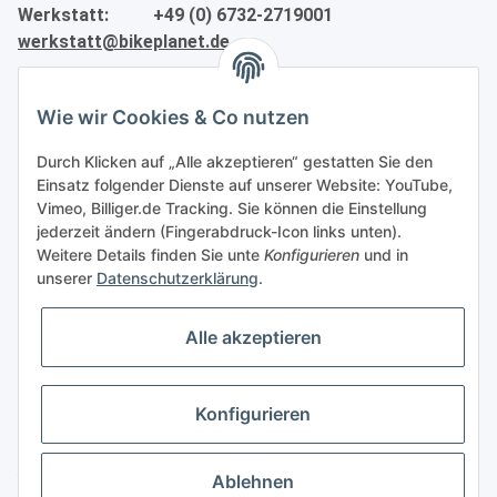
Werkstatt: +49 (0) 6732-2719001
werkstatt@bikeplanet.de
Informationen
Wie wir Cookies & Co nutzen
Gesetzliche Informationen
Durch Klicken auf „Alle akzeptieren“ gestatten Sie den
Einsatz folgender Dienste auf unserer Website: YouTube,
Vimeo, Billiger.de Tracking. Sie können die Einstellung
Partner
jederzeit ändern (Fingerabdruck-Icon links unten).
Weitere Details finden Sie unte
Konfigurieren
und in
unserer
Datenschutzerklärung
.
Alle akzeptieren
Vertrag widerrufen
Konfigurieren
* Alle Preise inkl. gesetzlicher USt., zzgl.
Versand
Ablehnen