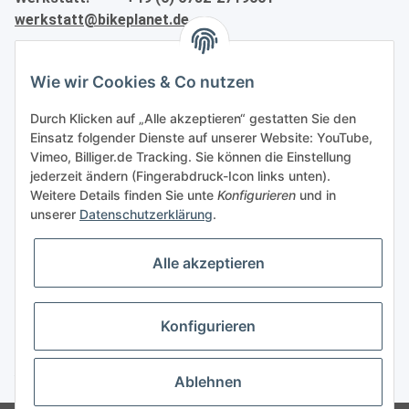
werkstatt@bikeplanet.de
Informationen
Wie wir Cookies & Co nutzen
Gesetzliche Informationen
Durch Klicken auf „Alle akzeptieren“ gestatten Sie den
Einsatz folgender Dienste auf unserer Website: YouTube,
Vimeo, Billiger.de Tracking. Sie können die Einstellung
Partner
jederzeit ändern (Fingerabdruck-Icon links unten).
Weitere Details finden Sie unte
Konfigurieren
und in
unserer
Datenschutzerklärung
.
Alle akzeptieren
Vertrag widerrufen
Konfigurieren
* Alle Preise inkl. gesetzlicher USt., zzgl.
Versand
Ablehnen