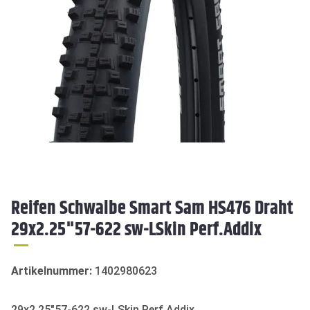
Reifen Schwalbe Smart Sam HS476 Draht
29x2.25"57-622 sw-LSkin Perf.Addix
Artikelnummer:
1402980623
29x2.25"57-622 sw-LSkin Perf.Addix