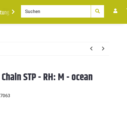
tung
Ankauf
News
Karriere
Kontakt
 Chain STP - RH: M - ocean
7063