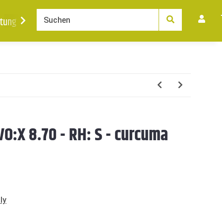
tung
Ankauf
News
Karriere
Kontakt
VO:X 8.70 - RH: S - curcuma
ly