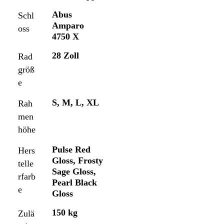
Abus
Schl
Amparo
oss
4750 X
28 Zoll
Rad
größ
e
S, M, L, XL
Rah
men
höhe
Pulse Red
Hers
Gloss, Frosty
telle
Sage Gloss,
rfarb
Pearl Black
e
Gloss
150 kg
Zulä