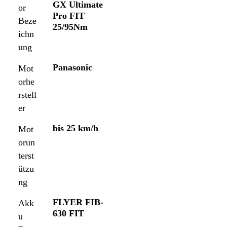
GX Ultimate
or
Pro FIT
Beze
25/95Nm
ichn
ung
Panasonic
Mot
orhe
rstell
er
bis 25 km/h
Mot
orun
terst
ützu
ng
FLYER FIB-
Akk
630 FIT
u