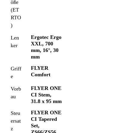
öße
(ET
RTO
)
Ergotec Ergo
Len
XXL, 700
ker
mm, 16°, 30
mm
FLYER
Griff
Comfort
e
FLYER ONE
Vorb
CI Stem,
au
31.8 x 95 mm
FLYER ONE
Steu
CI Tapered
ersat
Set,
z
ZS66/ZS56