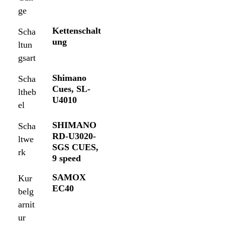
ge
Kettenschalt
Scha
ung
ltun
gsart
Shimano
Scha
Cues, SL-
ltheb
U4010
el
SHIMANO
Scha
RD-U3020-
ltwe
SGS CUES,
rk
9 speed
SAMOX
Kur
EC40
belg
arnit
ur