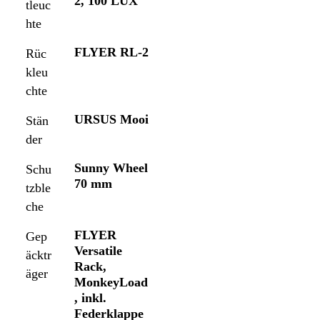
2, 100 LUX
tleuc
hte
FLYER RL-2
Rüc
kleu
chte
URSUS Mooi
Stän
der
Sunny Wheel
Schu
70 mm
tzble
che
FLYER
Gep
Versatile
äcktr
Rack,
äger
MonkeyLoad
, inkl.
Federklappe