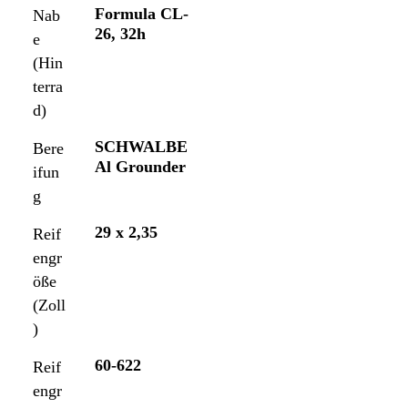
Formula CL-
Nab
26, 32h
e
(Hin
terra
d)
SCHWALBE
Bere
Al Grounder
ifun
g
29 x 2,35
Reif
engr
öße
(Zoll
)
60-622
Reif
engr