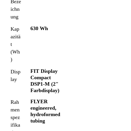
Beze
ichn
ung
630 Wh
Kap
azitä
t
(Wh
)
FIT Display
Disp
Compact
lay
DSP1-M (2"
Farbdisplay)
FLYER
Rah
engineered,
men
hydroformed
spez
tubing
ifika