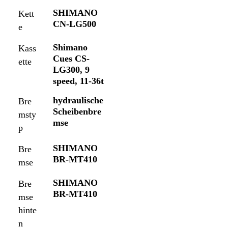
SHIMANO
Kett
CN-LG500
e
Shimano
Kass
Cues CS-
ette
LG300, 9
speed, 11-36t
hydraulische
Bre
Scheibenbre
msty
mse
p
SHIMANO
Bre
BR-MT410
mse
SHIMANO
Bre
BR-MT410
mse
hinte
n