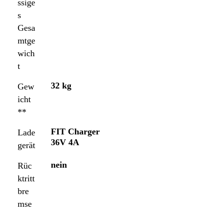
ssige
s
Gesa
mtge
wich
t
32 kg
Gew
icht
**
FIT Charger
Lade
36V 4A
gerät
nein
Rüc
ktritt
bre
mse