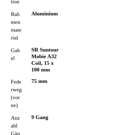
tion
Aluminium
Rah
men
mate
rial
SR Suntour
Gab
Mobie A32
el
Coil, 15 x
100 mm
75 mm
Fede
rweg
(vor
ne)
9 Gang
Anz
ahl
Gän