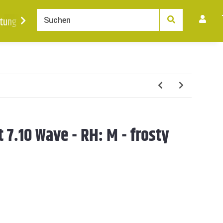
tung
Ankauf
News
Karriere
Kontakt
t 7.10 Wave - RH: M - frosty