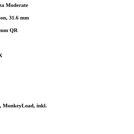
a Moderate
ion, 31.6 mm
6 mm QR
X
, MonkeyLoad, inkl.