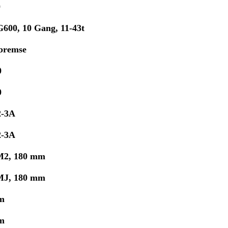
0
600, 10 Gang, 11-43t
nbremse
0
0
-3A
-3A
2, 180 mm
J, 180 mm
mm
mm