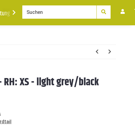
tung
Ankauf
News
Karriere
Kontakt
- RH: XS - light grey/black
8
dtail