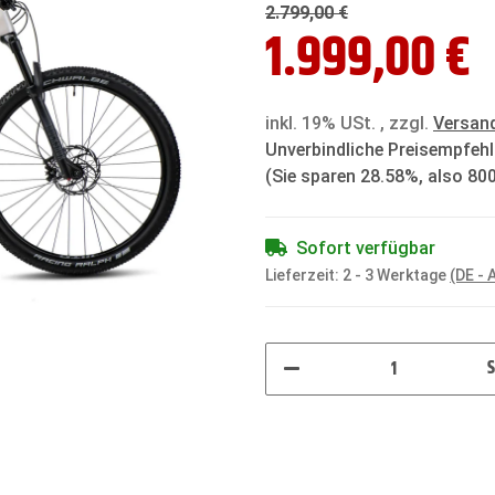
2.799,00 €
1.999,00 €
inkl. 19% USt. , zzgl.
Versan
Unverbindliche Preisempfehl
(Sie sparen
28.58%
, also
800
Sofort verfügbar
Lieferzeit:
2 - 3 Werktage
(DE -
S