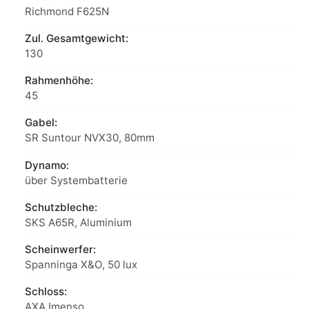
Richmond F625N
Zul. Gesamtgewicht:
130
Rahmenhöhe:
45
Gabel:
SR Suntour NVX30, 80mm
Dynamo:
über Systembatterie
Schutzbleche:
SKS A65R, Aluminium
Scheinwerfer:
Spanninga X&O, 50 lux
Schloss:
AXA Imenso