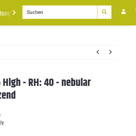
tung
Ankauf
News
Karriere
Kontakt
 High - RH: 40 - nebular
zend
0
ly