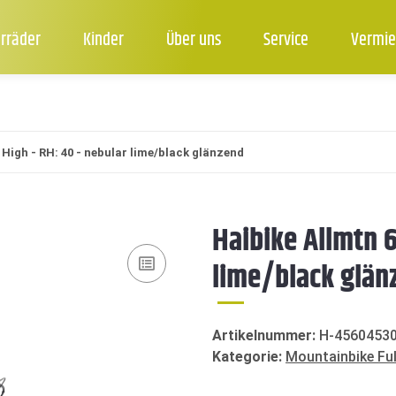
rräder
Kinder
Über uns
Service
Vermie
 High - RH: 40 - nebular lime/black glänzend
Haibike Allmtn 6
lime/black glän
Artikelnummer:
H-4560453
Kategorie:
Mountainbike Ful