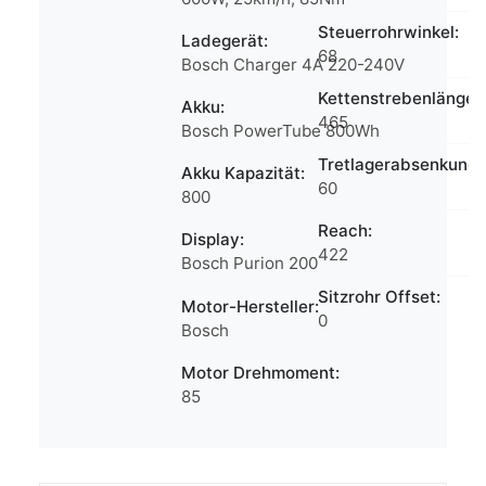
Steuerrohrwinkel:
Ladegerät:
68
Bosch Charger 4A 220-240V
Kettenstrebenlänge:
Akku:
465
Bosch PowerTube 800Wh
Tretlagerabsenkung
Akku Kapazität:
60
800
Reach:
Display:
422
Bosch Purion 200
Sitzrohr Offset:
Motor-Hersteller:
0
Bosch
Motor Drehmoment:
85