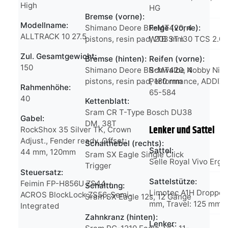
High
HG
Bremse (vorne):
Modellname:
Shimano Deore BR-MT420, 4
Felge (vorne):
ALLTRACK 10 27.5
pistons, resin pad, 203 mm
WTB ST i30 TCS 2.0 
Zul. Gesamtgewicht:
Bremse (hinten):
Reifen (vorne):
150
Shimano Deore BR-MT420, 4
Schwalbe Nobby Nic
pistons, resin pad, 180 mm
Performance, ADDIX, 
Rahmenhöhe:
65-584
40
Kettenblatt:
Sram CR T-Type Bosch DU38
Gabel:
DM, 38T
Lenker und Sattel
RockShox 35 Silver TK, Crown
Adjust., Fender ready, Offset:
Schalthebel (rechts):
Sattel:
44 mm, 120mm
Sram SX Eagle Single Click
Selle Royal Vivo Ergo
Trigger
Steuersatz:
Sattelstütze:
Feimin FP-H856U ZS44 +
Schaltung:
Limotec A1H Dropper,
ACROS BlockLock ZS56, Semi-
Sram SX Eagle 12s, 12 Gänge
mm, Travel: 125 mm
Integrated
Zahnkranz (hinten):
Lenker: