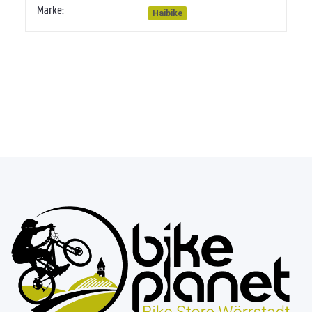
Marke:
Haibike