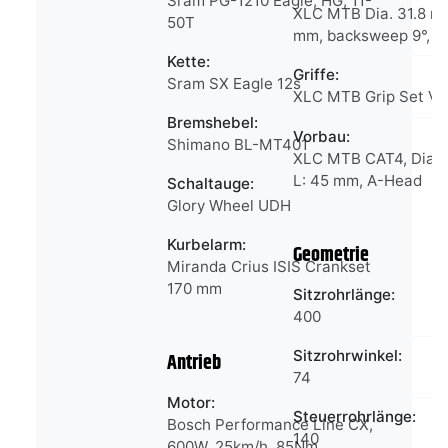
Sram PG-1210 Eagle, HG, 11-
XLC MTB Dia. 31.8 mm
50T
mm, backsweep 9°, 
Kette:
Griffe:
Sram SX Eagle 12s
XLC MTB Grip Set V
Bremshebel:
Vorbau:
Shimano BL-MT401
XLC MTB CAT4, Dia. 
L: 45 mm, A-Head
Schaltauge:
Glory Wheel UDH
Kurbelarm:
Geometrie
Miranda Crius ISIS Crankset
170 mm
Sitzrohrlänge:
400
Sitzrohrwinkel:
Antrieb
74
Motor:
Steuerrohrlänge:
Bosch Performance Line CX,
140
600W, 25km/h, 85Nm