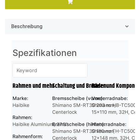
Beschreibung
Spezifikationen
Rahmen und mehr
Schaltung und Bremsen
Räder und Komponen
Marke:
Bremsscheibe (vorne):
Vorderradnabe:
Haibike
Shimano SM-RT30 203 mm,
Shimano HB-TC500-
Centerlock
15x110 mm, 32H, Cen
Rahmen:
Haibike Aluminium, 27.5"
Bremsscheibe (hinten):
Hinterradnabe:
Shimano SM-RT30 180 mm,
Shimano FH-TC500-
Rahmenform:
Centerlock
12x148 mm, 32H, Cen