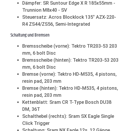
Dämpfer: SR Suntour Edge X R 185x55mm -
Trunnion M8x40 - SV
Steuersatz: Acros Blocklock 135° AZX-220-
R4 ZS44/ZS56, Semi-Integrated
Schaltung und Bremsen
Bremsscheibe (vorne): Tektro TR203-53 203
mm, 6 bolt Disc
Bremsscheibe (hinten): Tektro TR203-53 203
mm, 6 bolt Disc
Bremse (vorne): Tektro HD-M535, 4 pistons,
resin pad, 203 mm
Bremse (hinten): Tektro HD-M535, 4 pistons,
resin pad, 203 mm
Kettenblatt: Sram CR T-Type Bosch DU38
DM, 36T
Schalthebel (rechts): Sram SX Eagle Single
Click Trigger
Schaltung: Sram NX Eagle 12s, 12 Gänge