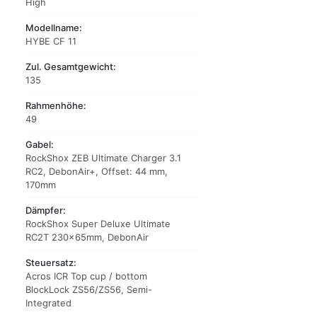
High
Modellname:
HYBE CF 11
Zul. Gesamtgewicht:
135
Rahmenhöhe:
49
Gabel:
RockShox ZEB Ultimate Charger 3.1
RC2, DebonAir+, Offset: 44 mm,
170mm
Dämpfer:
RockShox Super Deluxe Ultimate
RC2T 230x65mm, DebonAir
Steuersatz:
Acros ICR Top cup / bottom
BlockLock ZS56/ZS56, Semi-
Integrated