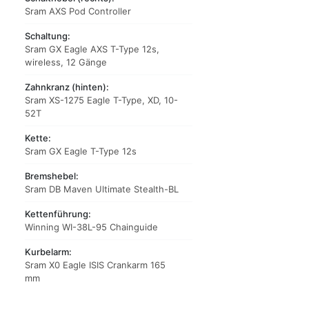
Sram AXS Pod Controller
Schaltung:
Sram GX Eagle AXS T-Type 12s,
wireless, 12 Gänge
Zahnkranz (hinten):
Sram XS-1275 Eagle T-Type, XD, 10-
52T
Kette:
Sram GX Eagle T-Type 12s
Bremshebel:
Sram DB Maven Ultimate Stealth-BL
Kettenführung:
Winning WI-38L-95 Chainguide
Kurbelarm:
Sram X0 Eagle ISIS Crankarm 165
mm