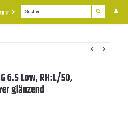
tung
Ankauf
News
Karriere
Kontakt
G 6.5 Low, RH:L/50,
ver glänzend
0