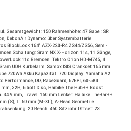
ul. Gesamtgewicht: 150 Rahmenhöhe: 47 Gabel: SR
on, DebonAir Dynamo: über Systembatterie
Acros BlockLock 164° AZX-220-R4 ZS44/ZS56, Semi-
emsen Schaltung: Sram NX X-Horizon 11s, 11 Gänge,
 PowerLock 11s Bremsen: Tektro Orion HD-M745, 4
: Sram UDH Kurbelarm: Samox ISIS Crankset 165 mm
be 720Wh Akku Kapazität: 720 Display: Yamaha A2
s Performance, DD, RaceGuard, 67EPI, 60-584
 mm, 32H, 6 bolt Disc, Haibike The Hub++ Boost
ia. 34.9 mm, Travel: 150 mm Lenker: Haibike TheBar++
 mm (S), L: 60 mm (M-XL), A-Head Geometrie
erabsenkung: 20 Reach: 460 Sitzrohr Offset: 23