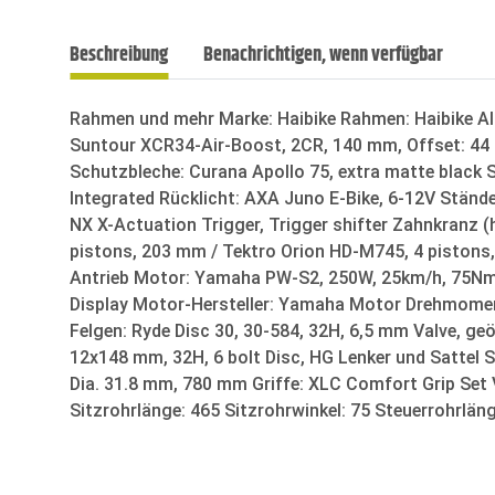
Beschreibung
Benachrichtigen, wenn verfügbar
Rahmen und mehr Marke: Haibike Rahmen: Haibike A
Suntour XCR34-Air-Boost, 2CR, 140 mm, Offset: 44
Schutzbleche: Curana Apollo 75, extra matte black
Integrated Rücklicht: AXA Juno E-Bike, 6-12V Stän
NX X-Actuation Trigger, Trigger shifter Zahnkranz
pistons, 203 mm / Tektro Orion HD-M745, 4 piston
Antrieb Motor: Yamaha PW-S2, 250W, 25km/h, 75Nm
Display Motor-Hersteller: Yamaha Motor Drehmomen
Felgen: Ryde Disc 30, 30-584, 32H, 6,5 mm Valve, 
12x148 mm, 32H, 6 bolt Disc, HG Lenker und Sattel S
Dia. 31.8 mm, 780 mm Griffe: XLC Comfort Grip Set
Sitzrohrlänge: 465 Sitzrohrwinkel: 75 Steuerrohrlän