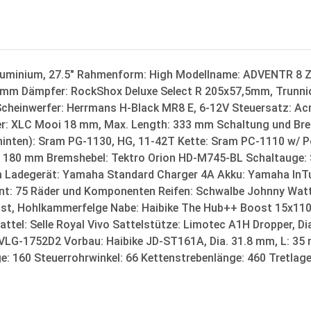
luminium, 27.5" Rahmenform: High Modellname: ADVENTR 8 Z
 mm Dämpfer: RockShox Deluxe Select R 205x57,5mm, Trunni
 Scheinwerfer: Herrmans H-Black MR8 E, 6-12V Steuersatz: 
der: XLC Mooi 18 mm, Max. Length: 333 mm Schaltung und Br
 (hinten): Sram PG-1130, HG, 11-42T Kette: Sram PC-1110 w/
s, 180 mm Bremshebel: Tektro Orion HD-M745-BL Schaltauge
 Ladegerät: Yamaha Standard Charger 4A Akku: Yamaha InTu
t: 75 Räder und Komponenten Reifen: Schwalbe Johnny Watt
geöst, Hohlkammerfelge Nabe: Haibike The Hub++ Boost 15x110
attel: Selle Royal Vivo Sattelstütze: Limotec A1H Dropper, D
 VLG-1752D2 Vorbau: Haibike JD-ST161A, Dia. 31.8 mm, L: 35
ge: 160 Steuerrohrwinkel: 66 Kettenstrebenlänge: 460 Tretlag