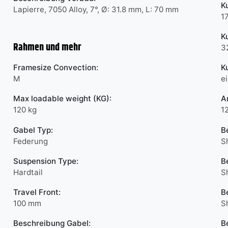
K
Lapierre, 7050 Alloy, 7°, Ø: 31.8 mm, L: 70 mm
1
K
Rahmen und mehr
3
Framesize Convection:
K
M
e
Max loadable weight (KG):
A
120 kg
1
Gabel Typ:
B
Federung
S
Suspension Type:
B
Hardtail
S
Travel Front:
B
100 mm
S
Beschreibung Gabel:
B