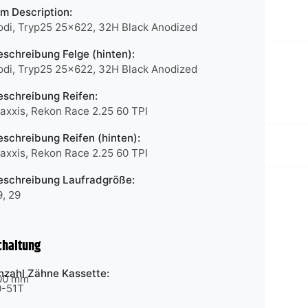
im Description:
odi, Tryp25 25x622, 32H Black Anodized
eschreibung Felge (hinten):
odi, Tryp25 25x622, 32H Black Anodized
eschreibung Reifen:
axxis, Rekon Race 2.25 60 TPI
eschreibung Reifen (hinten):
axxis, Rekon Race 2.25 60 TPI
eschreibung Laufradgröße:
9, 29
chaltung
nzahl Zähne Kassette:
400 mm
0-51T