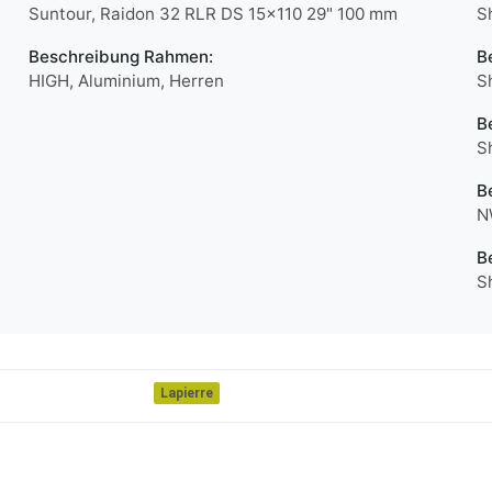
Suntour, Raidon 32 RLR DS 15x110 29" 100 mm
S
Beschreibung Rahmen:
B
HIGH, Aluminium, Herren
S
B
S
B
N
B
S
Lapierre