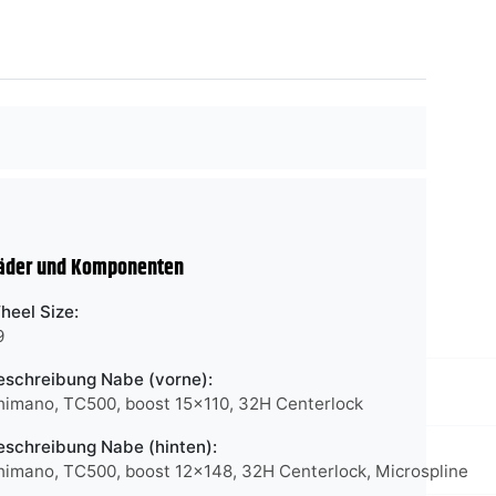
äder und Komponenten
heel Size:
9
eschreibung Nabe (vorne):
himano, TC500, boost 15x110, 32H Centerlock
eschreibung Nabe (hinten):
himano, TC500, boost 12x148, 32H Centerlock, Microspline