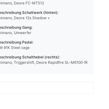
himano, Deore FC-MT512
eschreibung Schaltwerk (hinten):
himano, Deore 12s Shadow +
eschreibung Gang:
himano, Umwerfer
eschreibung Pedal:
W 91K Steel cage
eschreibung Schalthebel (rechts):
himano, Triggershift, Deore Rapidfire SL-M6100-IR