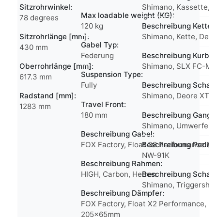
Sitzrohrwinkel:
Shimano, Kassette, 
Max loadable weight (KG):
78 degrees
120 kg
Beschreibung Kette:
Sitzrohrlänge [mm]:
Shimano, Kette, Deo
Gabel Typ:
430 mm
Federung
Beschreibung Kurbel
Oberrohrlänge [mm]:
Shimano, SLX FC-M7
Suspension Type:
617.3 mm
Fully
Beschreibung Schalt
Radstand [mm]:
Shimano, Deore XT 1
Travel Front:
1283 mm
180 mm
Beschreibung Gang:
Shimano, Umwerfer
Beschreibung Gabel:
FOX Factory, Float 38 Performance El
Beschreibung Pedal
NW-91K
Beschreibung Rahmen:
HIGH, Carbon, Herren
Beschreibung Schalt
Shimano, Triggershif
Beschreibung Dämpfer:
FOX Factory, Float X2 Performance, 2-P
205x65mm