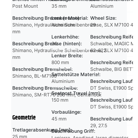
Post Mount
35 mm
Aluminium
Beschreibung Bremse (vorne):
Lenker Material:
Wheel Size:
Shimano, Hydraulische Scheibenbremse, SLX M7100 4 pi
Aluminium
29
mm
Lenkerhöhe:
Beschreibung Reifen
Beschreibung Bremse (hinten):
30
Schwalbe, MAGIC MARY
Shimano, Hydraulische Scheibenbremse, SLX M7100 4 pi
62-622
Lenker Breite:
mm
800 mm
Beschreibung Reifen 
Beschreibung Bremshebel:
Schwalbe, BIG BETTY,
Sattelstütze Material:
Shimano, BL-M7100
Aluminium
Beschreibung Laufra
Beschreibung Bremsscheibe:
DT Swiss, E1900 Spli
Seatpost Travel (mm):
Shimano, SM-RT70 203 mm, Centerlock
150 mm
Beschreibung Laufsat
DT Swiss, E1900 Spli
Vorbaulänge:
Geometrie
45 mm
Beschreibung Laufr
29, 27.5
Tretlagerabsenkung [mm]:
Beschreibung Griff:
25 mm
Lapierre, Anodized, large diameter