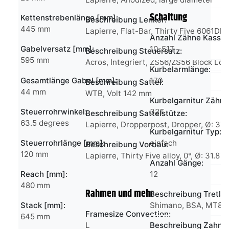
Schaltung
Kettenstrebenlänge [mm]:
Beschreibung Lenker:
445 mm
Lapierre, Flat-Bar, Thirty Five 6061DB
Anzahl Zähne Kasset
Gabelversatz [mm]:
10-51T
Beschreibung Steuersatz:
595 mm
Acros, Integriert, ZS56/ZS56 Block Loc
Kurbelarmlänge:
Gesamtlänge Gabel [mm]:
170
Beschreibung Sattel:
44 mm
WTB, Volt 142 mm
Kurbelgarnitur Zähn
Steuerrohrwinkel:
32T
Beschreibung Sattelstütze:
63.5 degrees
Lapierre, Dropperpost, Dropper, Ø: 31.
Kurbelgarnitur Typ:
Steuerrohrlänge [mm]:
einfach
Beschreibung Vorbau:
120 mm
Lapierre, Thirty Five alloy, 0°, Ø: 31.8
Anzahl Gänge:
Reach [mm]:
12
480 mm
Rahmen und mehr
Beschreibung Tretla
Stack [mm]:
Shimano, BSA, MT80
Framesize Convection:
645 mm
L
Beschreibung Zahnk