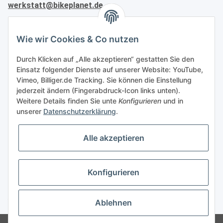
werkstatt@bikeplanet.de
Informationen
Wie wir Cookies & Co nutzen
Gesetzliche Informationen
Durch Klicken auf „Alle akzeptieren“ gestatten Sie den
Einsatz folgender Dienste auf unserer Website: YouTube,
Vimeo, Billiger.de Tracking. Sie können die Einstellung
Partner
jederzeit ändern (Fingerabdruck-Icon links unten).
Weitere Details finden Sie unte
Konfigurieren
und in
unserer
Datenschutzerklärung
.
Alle akzeptieren
Vertrag widerrufen
Konfigurieren
* Alle Preise inkl. gesetzlicher USt., zzgl.
Versand
Ablehnen