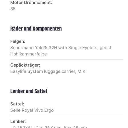
Motor Drehmoment:
85
Räder und Komponenten
Felgen:
Schürmann Yak25 32H with Single Eyelets, geöst,
Hohlkammerfelge
Gepäckträger:
Easylife System luggage carrier, MIK
Lenker und Sattel
Sattel:
Selle Royal Vivo Ergo
Lenker:
JD TR28AL, Dia. 31.8 mm, Rise 19 mm