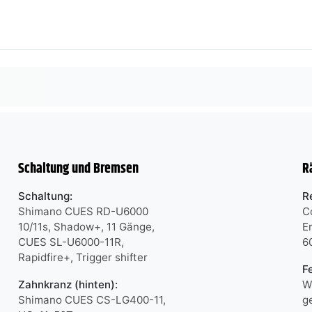
Schaltung und Bremsen
R
Schaltung:
R
Shimano CUES RD-U6000
C
10/11s, Shadow+, 11 Gänge,
E
CUES SL-U6000-11R,
6
Rapidfire+, Trigger shifter
F
Zahnkranz (hinten):
W
Shimano CUES CS-LG400-11,
g