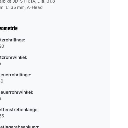
aibike JD-ST161A, Dia. 31.8
m, L: 35 mm, A-Head
eometrie
itzrohrlänge:
90
itzrohrwinkel:
5
teuerrohrlänge:
50
teuerrohrwinkel:
6
ettenstrebenlänge:
65
retlagerabsenkung: