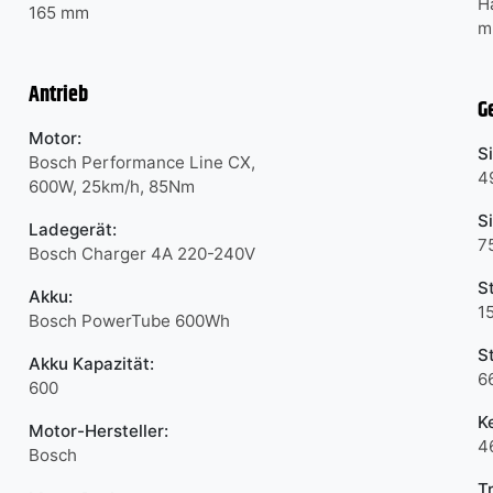
H
165 mm
m
Antrieb
G
Motor:
S
Bosch Performance Line CX,
4
600W, 25km/h, 85Nm
S
Ladegerät:
7
Bosch Charger 4A 220-240V
S
Akku:
1
Bosch PowerTube 600Wh
S
Akku Kapazität:
6
600
K
Motor-Hersteller:
4
Bosch
T