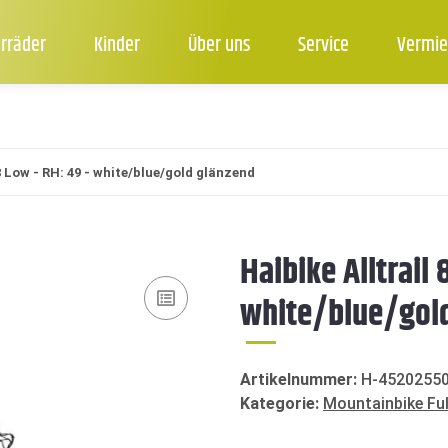
rräder
Kinder
Über uns
Service
Vermie
 8 Low - RH: 49 - white/blue/gold glänzend
Haibike Alltrail 
white/blue/gol
Artikelnummer:
H-4520255
Kategorie:
Mountainbike Ful