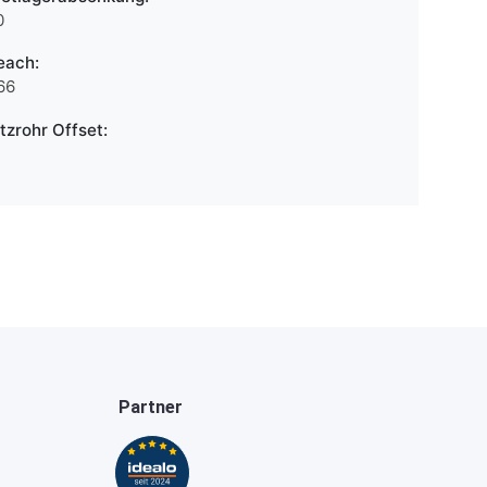
0
each:
66
itzrohr Offset:
Partner