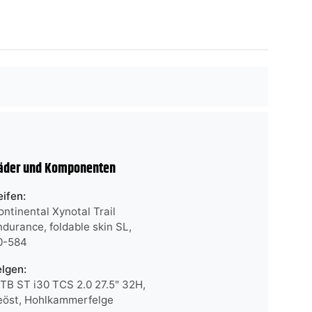
äder und Komponenten
eifen:
ontinental Xynotal Trail
ndurance, foldable skin SL,
0-584
elgen:
TB ST i30 TCS 2.0 27.5" 32H,
eöst, Hohlkammerfelge