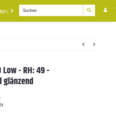
tung
Ankauf
News
Karriere
Kontakt
8 Low - RH: 49 -
d glänzend
0
ly