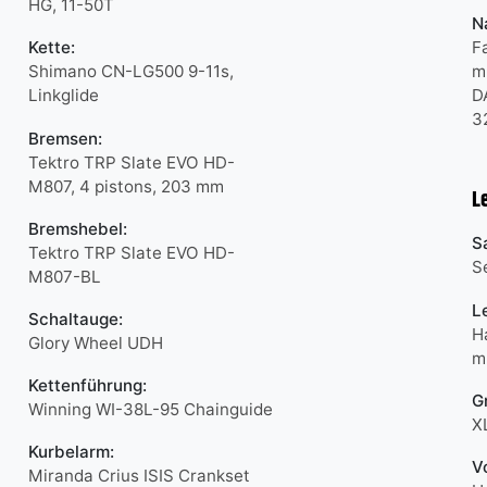
HG, 11-50T
N
Kette:
F
Shimano CN-LG500 9-11s,
m
Linkglide
D
3
Bremsen:
Tektro TRP Slate EVO HD-
M807, 4 pistons, 203 mm
L
Bremshebel:
S
Tektro TRP Slate EVO HD-
S
M807-BL
L
Schaltauge:
H
Glory Wheel UDH
m
Kettenführung:
Gr
Winning WI-38L-95 Chainguide
X
Kurbelarm:
V
Miranda Crius ISIS Crankset