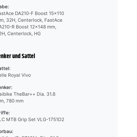
abe:
astAce DA210-F Boost 15x110
m, 32H, Centerlock, FastAce
A210-R Boost 12x148 mm,
2H, Centerlock, HG
enker und Sattel
attel:
elle Royal Vivo
enker:
aibike TheBar++ Dia. 31.8
m, 780 mm
iffe:
LC MTB Grip Set VLG-1751D2
orbau: