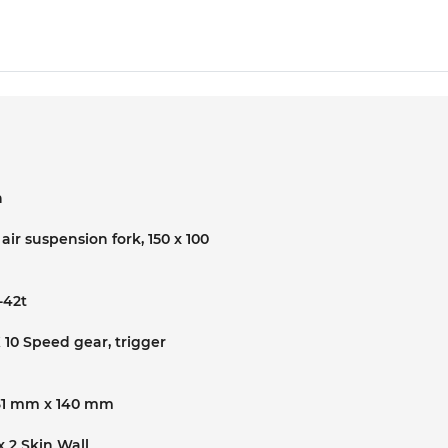
h
air suspension fork, 150 x 100
-42t
 10 Speed gear, trigger
31 mm x 140 mm
 2 Skin Wall