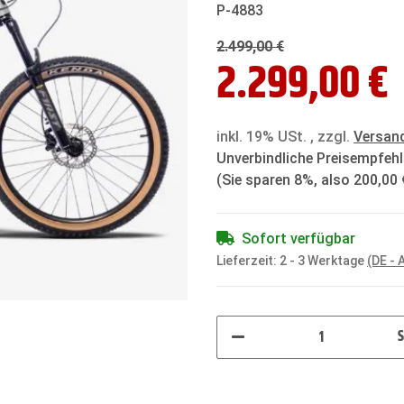
P-4883
2.499,00 €
2.299,00 €
inkl. 19% USt. , zzgl.
Versan
Unverbindliche Preisempfehl
(Sie sparen
8%
, also
200,00 
Sofort verfügbar
Lieferzeit:
2 - 3 Werktage
(DE -
S