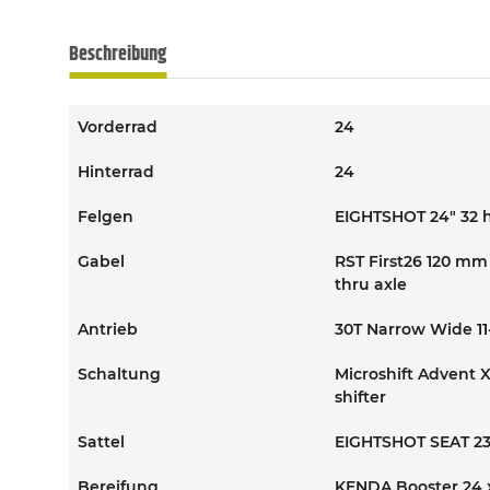
Beschreibung
Vorderrad
24
Hinterrad
24
Felgen
EIGHTSHOT 24" 32 
Gabel
RST First26 120 mm 
thru axle
Antrieb
30T Narrow Wide 11
Schaltung
Microshift Advent X
shifter
Sattel
EIGHTSHOT SEAT 2
Bereifung
KENDA Booster 24 x