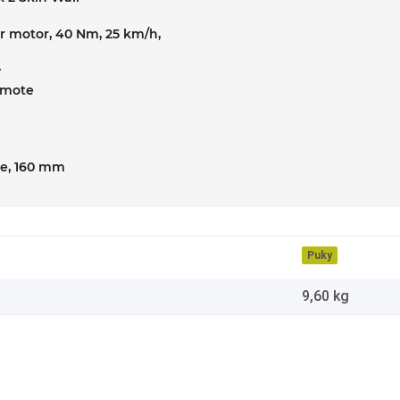
 motor, 40 Nm, 25 km/h,
y
emote
ake, 160 mm
Puky
9,60
kg